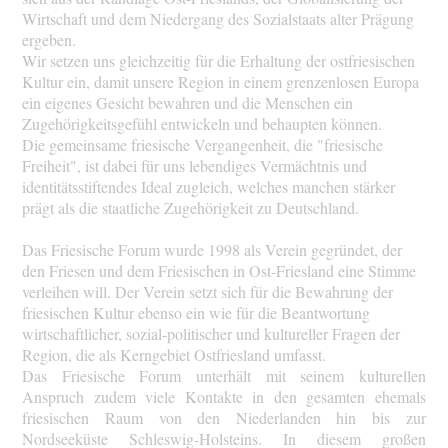
Wirtschaft und dem Niedergang des Sozialstaats alter Prägung
ergeben.
Wir setzen uns gleichzeitig für die Erhaltung der ostfriesischen
Kultur ein, damit unsere Region in einem grenzenlosen Europa
ein eigenes Gesicht bewahren und die Menschen ein
Zugehörigkeitsgefühl entwickeln und behaupten können.
Die gemeinsame friesische Vergangenheit, die "friesische
Freiheit", ist dabei für uns lebendiges Vermächtnis und
identitätsstiftendes Ideal zugleich, welches manchen stärker
prägt als die staatliche Zugehörigkeit zu Deutschland.
Das
Friesische Forum
wurde 1998 als
Verein
gegründet, der
den Friesen und dem Friesischen in Ost-Friesland eine Stimme
verleihen will. Der Verein setzt sich für die
Bewahrung der
friesischen Kultur
ebenso ein wie für die Beantwortung
wirtschaftlicher, sozial-politischer und kultureller Fragen der
Region, die als Kerngebiet
Ostfriesland
umfasst.
Das Friesische Forum unterhält mit seinem kulturellen
Anspruch zudem viele Kontakte in den gesamten ehemals
friesischen Raum von den Niederlanden hin bis zur
Nordseeküste Schleswig-Holsteins. In diesem großen