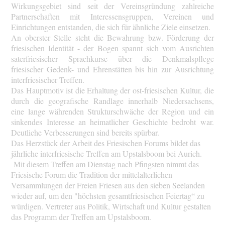
Wirkungsgebiet sind seit der Vereinsgründung zahlreiche
Partnerschaften mit Interessensgruppen, Vereinen und
Einrichtungen entstanden, die sich für ähnliche Ziele einsetzen.
An oberster Stelle steht die Bewahrung bzw. Förderung der
friesischen Identität - der Bogen spannt sich vom Ausrichten
saterfriesischer Sprachkurse über die Denkmalspflege
friesischer Gedenk- und Ehrenstätten bis hin zur Ausrichtung
interfriesischer Treffen.
Das Hauptmotiv ist die Erhaltung der ost-friesischen Kultur, die
durch die geografische Randlage innerhalb Niedersachsens,
eine lange währenden Strukturschwäche der Region und ein
sinkendes Interesse an heimatlicher Geschichte bedroht war.
Deutliche Verbesserungen sind bereits spürbar.
Das Herzstück der Arbeit des Friesischen Forums bildet das
jährliche interfriesische Treffen am Upstalsboom bei Aurich.
Mit diesem Treffen am Dienstag nach Pfingsten nimmt das
Friesische Forum die Tradition der mittelalterlichen
Versammlungen der Freien Friesen aus den sieben Seelanden
wieder auf, um den "höchsten gesamtfriesischen Feiertag“ zu
würdigen. Vertreter aus Politik, Wirtschaft und Kultur gestalten
das Programm der Treffen am Upstalsboom.